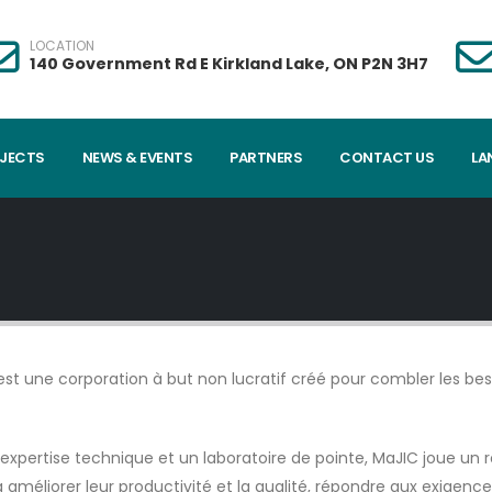
LOCATION
140 Government Rd E Kirkland Lake, ON P2N 3H7
JECTS
NEWS & EVENTS
PARTNERS
CONTACT US
LA
st une corporation à but non lucratif créé pour combler les beso
pertise technique et un laboratoire de pointe, MaJIC joue un rô
à améliorer leur productivité et la qualité, répondre aux exigence